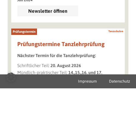
Newsletter öffnen
Prüfungstermin
Tanzschulen
Prüfungstermine Tanzlehrprüfung
Nächster Termin für die Tanzlehrprüfung:
Schriftlicher Teil:
20. August 2026
Mündlich-praktischer Teil:
14.,15.,16. und 17.
September 2026
Impressum
Datenschutz
Ansuchen um Prüfungszulassung sind mindestens 6
Wochen vor dem Termin bei der
Fachgruppe
einzubringen (spätester Termin: 09. Juli 2026).
Nächster Termin für die Tanzmeisterprüfung:
Donnerstag, 20. August 2026
Ansuchen um Prüfungszulassung sind mindestens 6
Wochen vor dem Termin bei der
Fachgruppe