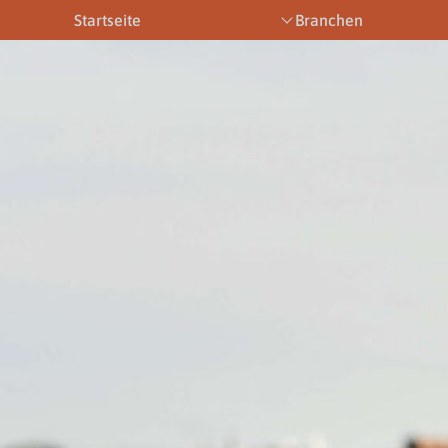
Startseite
Branchen
Bootsbetriebe
Eventbetriebe
Fitnesstra
Downloads
News & Aktuelles
Allgemein
Newsletter
Allgemein
Downloads
Gewerbeberechtigungen
Downloads
Newsletter
Newsletter
Links
Veranstaltungen
Gewerbebe
Lehrberufe
Links
Gewerbeberechtigungen