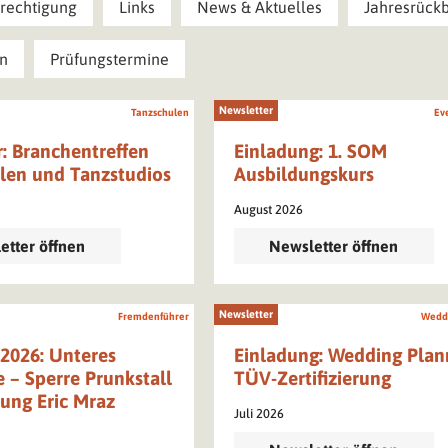
rechtigung
Links
News & Aktuelles
Jahresrückb
en
Prüfungstermine
Newsletter
Tanzschulen
Ev
: Branchentreffen
Einladung: 1. SOM
len und Tanzstudios
Ausbildungskurs
August 2026
etter öffnen
Newsletter öffnen
Newsletter
Fremdenführer
Wedd
2026: Unteres
Einladung: Wedding Plan
 – Sperre Prunkstall
TÜV-Zertifizierung
lung Eric Mraz
Juli 2026