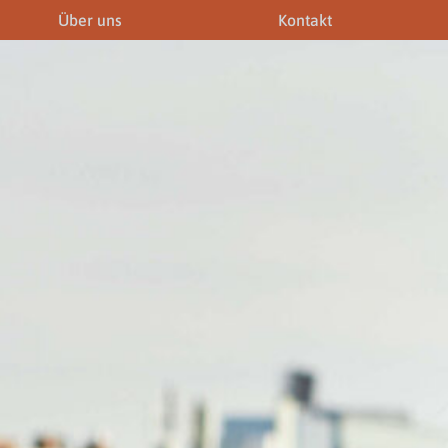
Über uns
Kontakt
iner
Fremdenführer
Modelagenturen
News & Aktuelles
Downloads
Allgemein
Gewerbeberechtigunge
Downloads
Newsletter
rechtigungen
Links
Fotogalerie
Gewerbeberechtigungen