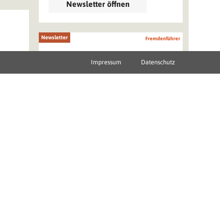
Newsletter öffnen
Newsletter
Fremdenführer
News 23/2026: Schönbrunn
Impressum
Datenschutz
Group Science News
Juni 2026
Newsletter öffnen
mdenführer
Newsletter
Fremdenführer
News Sondermeldung:
Nachtrag E-Mail-Adresse
Juni 2026
mdenführer
Newsletter öffnen