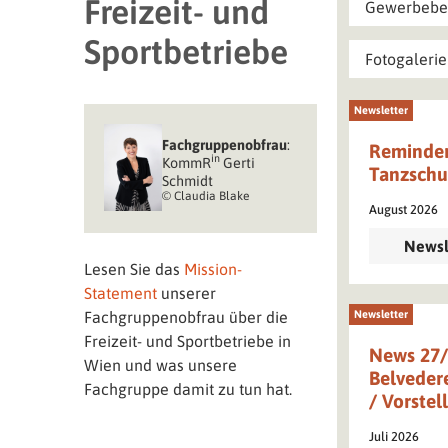
Freizeit- und
Gewerbebe
Sportbetriebe
Fotogaleri
Newsletter
Fachgruppen­obfrau
:
Reminder
in
KommR
Gerti
Tanzschu
Schmidt
© Claudia Blake
August 2026
Newsl
Lesen Sie das
Mission-
Statement
unserer
Fachgruppenobfrau über die
Newsletter
Freizeit- und Sportbetriebe in
News 27/
Wien und was unsere
Belvedere
Fachgruppe damit zu tun hat.
/ Vorstel
Juli 2026