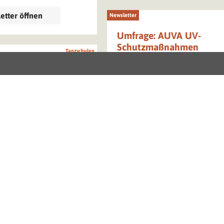
etter öffnen
Newsletter
Umfrage: AUVA UV-
Schutzmaßnahmen
Tanzschulen
Juni 2026
g: Branchentreffen
len und Tanzstudios
Newsletter öffnen
etter öffnen
Download
Fre
Businfo Grinzing
Fremdenführer
Dokument öffnen (.pdf)
2026: Schließzeiten
 21 / Schloss
nn / Magic World
Newsletter
Fre
 Neue AGA-Termine
News 21/2026: News im