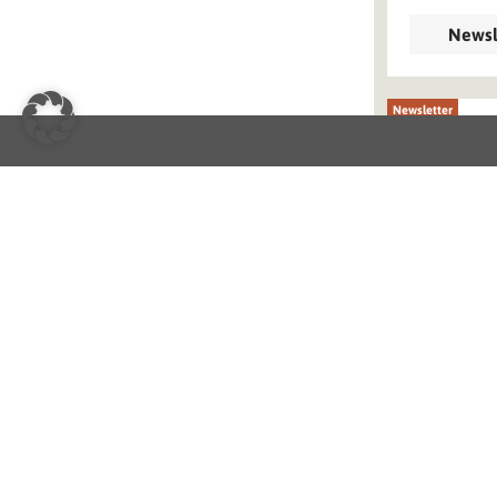
Newsl
Newsletter
Einladun
Tanzschu
Juni 2026
Newsl
Newsletter
News 22/
Belvedere
Schönbru
Vienna /