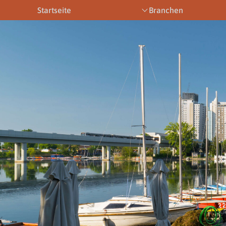
Startseite
Branchen
Bootsbetriebe
Eventbetriebe
Fitnesstra
Downloads
News & Aktuelles
Allgemein
Newsletter
Allgemein
Downloads
Gewerbeberechtigungen
Downloads
Newsletter
Newsletter
Links
Veranstaltungen
Gewerbebe
Lehrberufe
Links
Gewerbeberechtigungen