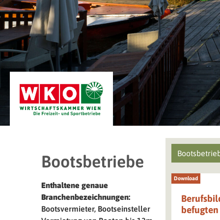
Select conten
Branchen fi
Main Grid F
Bootsbetriebe
Download
Enthaltene genaue
Branchenbezeichnungen:
Berufsbil
Bootsvermieter, Bootseinsteller
befugten