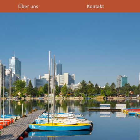
Über uns
Kontakt
iner
Fremdenführer
Modelagenturen
News & Aktuelles
Downloads
Allgemein
Gewerbeberechtigunge
Downloads
Newsletter
rechtigungen
Links
Fotogalerie
Gewerbeberechtigungen