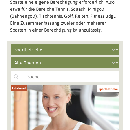
Sparte eine eigene Berechtigung erforderlich: Also
etwa für die Bereiche Tennis, Squash, Minigolf
(Bahnengolf), Tischtennis, Golf, Reiten, Fitness udgl.
Eine Zusammenfassung zweier oder mehrerer
Sparten in einer Berechtigung ist unzulässig.
Select content
Branchen filter
Select content
Mobile Main Grid Filter
Search content
Suche
Lehrberuf
Sportbetriebe