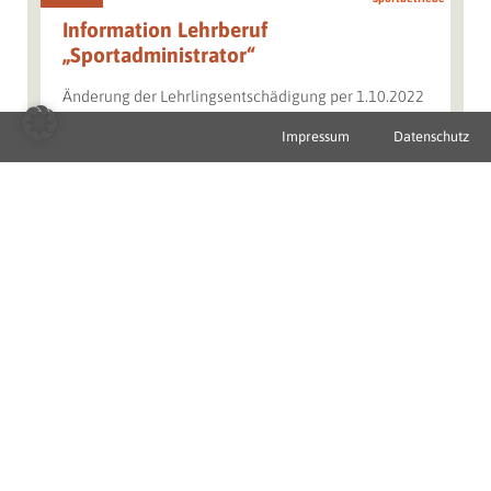
Information Lehrberuf
„Sportadministrator“
Änderung der Lehrlingsentschädigung per 1.10.2022
–
Download
Impressum
Datenschutz
Webseite öffnen
Lehrberuf
Sportbetriebe
Information Lehrberuf
„Fitnessbetreuer“
Änderung der Lehrlingsentschädigung per 1.10.2022
–
Download
Webseite öffnen