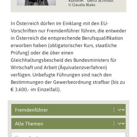
KommR
Gerti Schmidt
© Claudia Blake
In Österreich dürfen im Einklang mit den EU-
Vorschriften nur Fremdenführer führen, die entweder
in Österreich die entsprechende Berufsqualifikation
erworben haben (obligatorischer Kurs, staatliche
Prüfung) oder die über einen
Gleichhaltungsbescheid des Bundesministers für
Wirtschaft und Arbeit (Äquivalenzverfahren)
verfügen. Unbefugte Führungen sind nach den
Bestimmungen der Gewerbeordnung strafbar (bis zu
€ 3.600,- im Einzelfall).
Select content
Branchen filter
Select content
Mobile Main Grid Filter
Search content
Suche