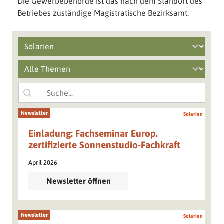
Die Gewerbebehörde ist das nach dem Standort des
Betriebes zuständige Magistratische Bezirksamt.
Select content
Branchen filter
Select content
Mobile Main Grid Filter
Search content
Suche
Newsletter
Solarien
Einladung: Fachseminar Europ.
zertifizierte Sonnenstudio-Fachkraft
April 2026
Newsletter öffnen
Newsletter
Solarien