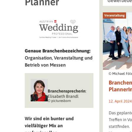
Planner
Gewerbebe
Veranstaltung
Genaue Branchenbezeichnung:
Organisation, Veranstaltung und
Betrieb von Messen
© Michael Föls
Branchen
PlannerI
Branchen­sprecherin
:
Elisabeth Brandl
© picturesborn
12. April 2024
Das geplant
Wir sind ein bunter und
Treffen in V
vielfältiger Mix an
stattfinden.