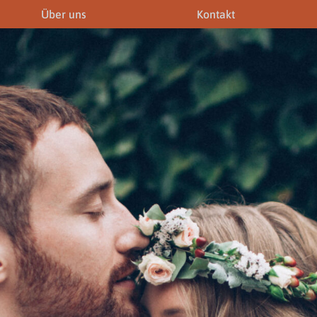
Über uns
Kontakt
iner
Fremdenführer
Modelagenturen
News & Aktuelles
Downloads
Allgemein
Gewerbeberechtigunge
Downloads
Newsletter
rechtigungen
Links
Fotogalerie
Gewerbeberechtigungen