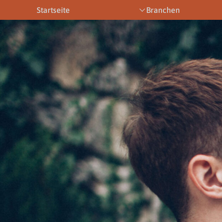
Startseite
Branchen
Bootsbetriebe
Eventbetriebe
Fitnesstra
Downloads
News & Aktuelles
Allgemein
Newsletter
Allgemein
Downloads
Gewerbeberechtigungen
Downloads
Newsletter
Newsletter
Links
Veranstaltungen
Gewerbebe
Lehrberufe
Links
Gewerbeberechtigungen