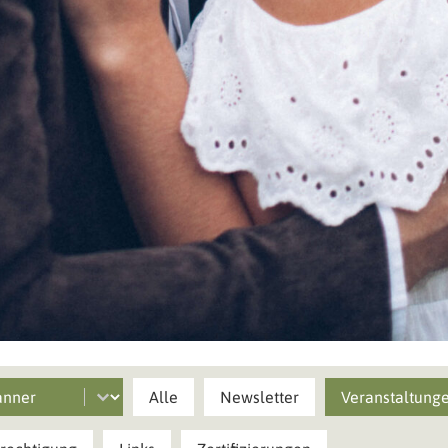
t
lter
ilter
Alle
Newsletter
Veranstaltung