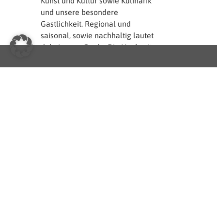
Kunst und Kultur sowie Kulinarik
und unsere besondere
Gastlichkeit. Regional und
saisonal, sowie nachhaltig lautet
dabei unser Credo. Die Hochzeit
als
einzigartiges unvergessliches
Ereignis, vor der
Kulisse historischer, oder
moderner Architektur, soll als
Geschichte in der Erinnerung
der Brautpaare, ihrer Familien
und Gäste als unvergesslicher
Moment verankert bleiben. Wir
wissen, wie man das gekonnt
umsetzt und damit sicher stellt,
dass die Hochzeit in Wien als
state-of-the-art Event den Puls
der Zeit trifft. Wir sind ein