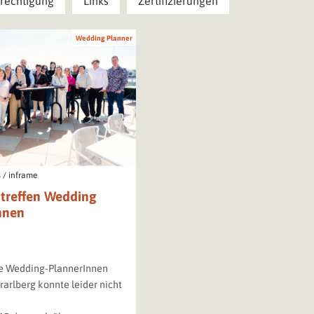
rechtigung
Links
Zertifizierungen
Wedding Planner
 / inframe
treffen Wedding
nnen
e Wedding-PlannerInnen
orarlberg konnte leider nicht