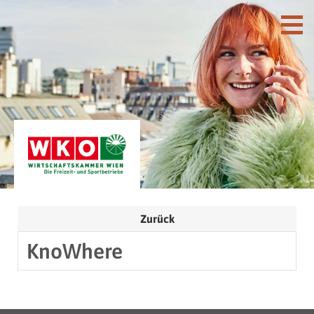
Zurück
KnoWhere