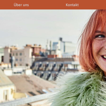
Über uns
Kontakt
iner
Fremdenführer
Modelagenturen
News & Aktuelles
Downloads
Allgemein
Gewerbeberechtigunge
Downloads
Newsletter
rechtigungen
Links
Fotogalerie
Gewerbeberechtigungen