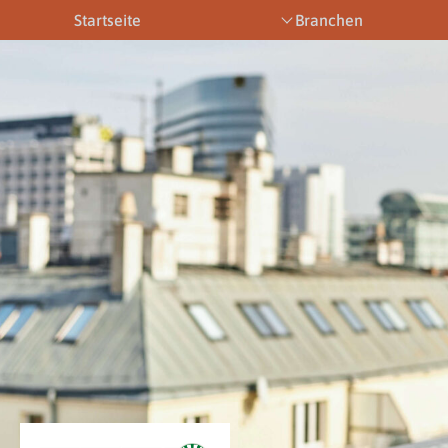
Startseite
Branchen
Bootsbetriebe
Eventbetriebe
Fitnesstra
Downloads
News & Aktuelles
Allgemein
Newsletter
Allgemein
Downloads
Gewerbeberechtigungen
Downloads
Newsletter
Newsletter
Links
Veranstaltungen
Gewerbebe
Lehrberufe
Links
Gewerbeberechtigungen