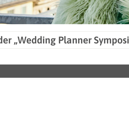
er „Wedding Planner Sympos