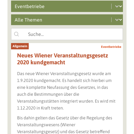
Select content
Branchen filter
Select content
Mobile Main Grid Filter
Search content
Suche
Allgemein
Eventbetriebe
Neues Wiener Veranstaltungsgesetz
2020 kundgemacht
Das neue Wiener Veranstaltungsgesetz wurde am
1.9.2020 kundgemacht. Es handelt sich hierbei um
eine komplette Neufassung des Gesetzes, in das
auch die Bestimmungen über die
Veranstaltungsstätten integriert wurden. Es wird mit
1.12.2020 in Kraft treten.
Bis dahin gelten das Gesetz über die Regelung des
Veranstaltungswesens (Wiener
Veranstaltungsgesetz) und das Gesetz betreffend