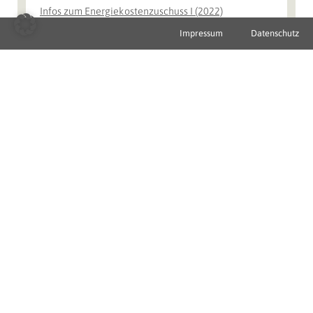
Infos zum Energiekostenzuschuss I (2022)
Infos zum Energiekostenzuschuss II (2023)
Impressum
Datenschutz
WKÖ Webinar „Energiekostenzuschuss“
News & Aktuelles
Kartenverkauf auf öffentlichem Grund