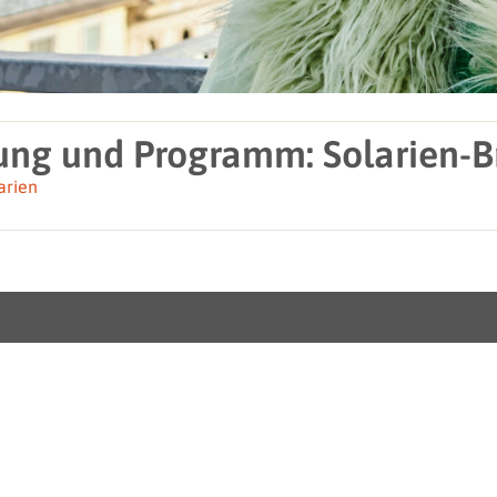
ung und Programm: Solarien-B
arien