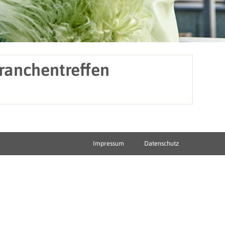
ranchentreffen
Impressum
Datenschutz