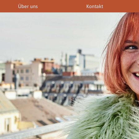
Über uns
Kontakt
iner
Fremdenführer
Modelagenturen
News & Aktuelles
Downloads
Allgemein
Gewerbeberechtigunge
Downloads
Newsletter
rechtigungen
Links
Fotogalerie
Gewerbeberechtigungen