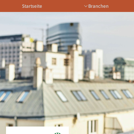
Startseite
Branchen
Bootsbetriebe
Eventbetriebe
Fitnesstra
Downloads
News & Aktuelles
Allgemein
Newsletter
Allgemein
Downloads
Gewerbeberechtigungen
Downloads
Newsletter
Newsletter
Links
Veranstaltungen
Gewerbebe
Lehrberufe
Links
Gewerbeberechtigungen