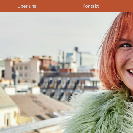
Über uns
Kontakt
iner
Fremdenführer
Modelagenturen
News & Aktuelles
Downloads
Allgemein
Gewerbeberechtigunge
Downloads
Newsletter
rechtigungen
Links
Fotogalerie
Gewerbeberechtigungen