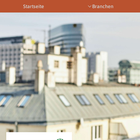
Startseite
Branchen
Bootsbetriebe
Eventbetriebe
Fitnesstra
Downloads
News & Aktuelles
Allgemein
Newsletter
Allgemein
Downloads
Gewerbeberechtigungen
Downloads
Newsletter
Newsletter
Links
Veranstaltungen
Gewerbebe
Lehrberufe
Links
Gewerbeberechtigungen