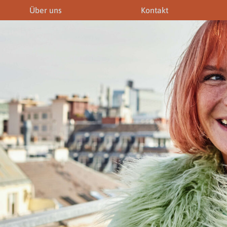
Über uns
Kontakt
iner
Fremdenführer
Modelagenturen
News & Aktuelles
Downloads
Allgemein
Gewerbeberechtigunge
Downloads
Newsletter
rechtigungen
Links
Fotogalerie
Gewerbeberechtigungen