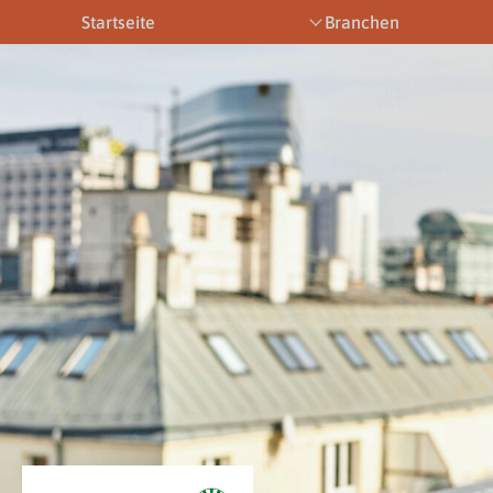
Startseite
Branchen
Bootsbetriebe
Eventbetriebe
Fitnesstra
Downloads
News & Aktuelles
Allgemein
Newsletter
Allgemein
Downloads
Gewerbeberechtigungen
Downloads
Newsletter
Newsletter
Links
Veranstaltungen
Gewerbebe
Lehrberufe
Links
Gewerbeberechtigungen