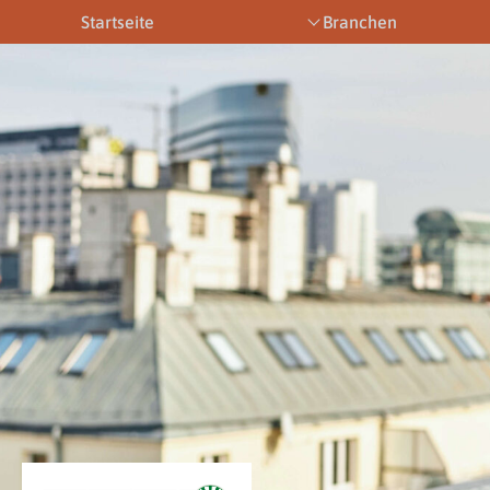
Startseite
Branchen
Bootsbetriebe
Eventbetriebe
Fitnesstra
Downloads
News & Aktuelles
Allgemein
Newsletter
Allgemein
Downloads
Gewerbeberechtigungen
Downloads
Newsletter
Newsletter
Links
Veranstaltungen
Gewerbebe
Lehrberufe
Links
Gewerbeberechtigungen