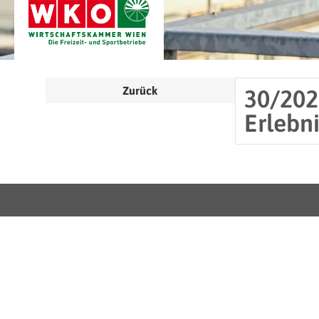
Zurück
30/202
Erlebn