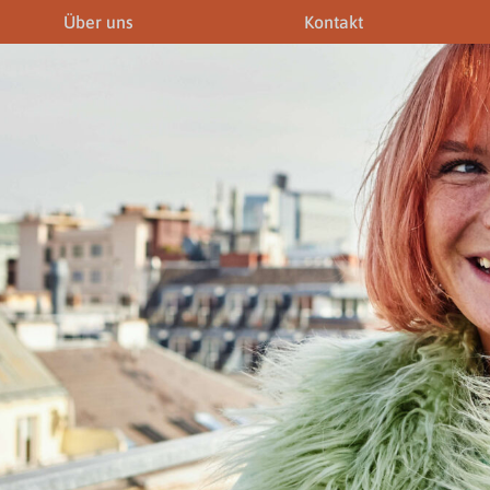
Über uns
Kontakt
iner
Fremdenführer
Modelagenturen
News & Aktuelles
Downloads
Allgemein
Gewerbeberechtigunge
Downloads
Newsletter
rechtigungen
Links
Fotogalerie
Gewerbeberechtigungen