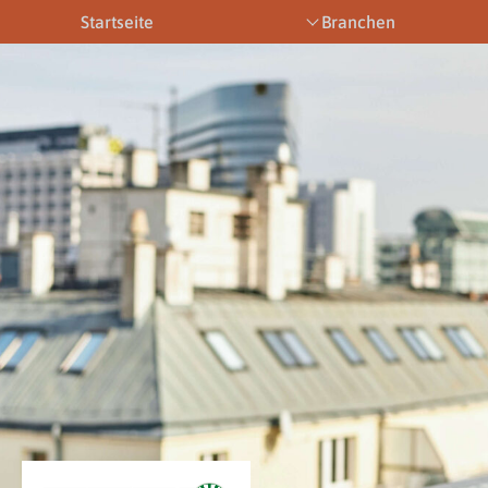
Startseite
Branchen
Bootsbetriebe
Eventbetriebe
Fitnesstra
Downloads
News & Aktuelles
Allgemein
Newsletter
Allgemein
Downloads
Gewerbeberechtigungen
Downloads
Newsletter
Newsletter
Links
Veranstaltungen
Gewerbebe
Lehrberufe
Links
Gewerbeberechtigungen