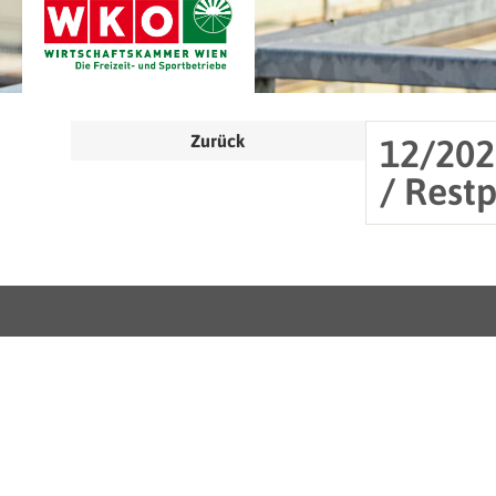
Zurück
12/202
/ Rest