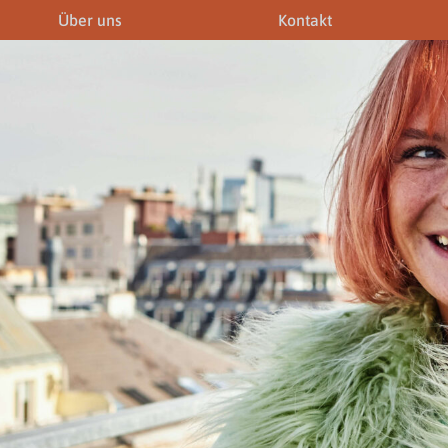
Über uns
Kontakt
iner
Fremdenführer
Modelagenturen
News & Aktuelles
Downloads
Allgemein
Gewerbeberechtigunge
Downloads
Newsletter
rechtigungen
Links
Fotogalerie
Gewerbeberechtigungen