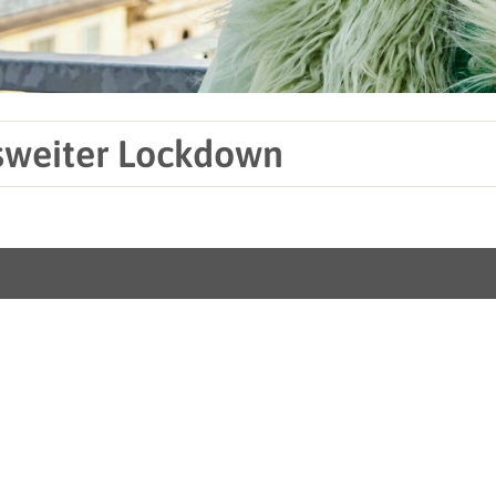
weiter Lockdown