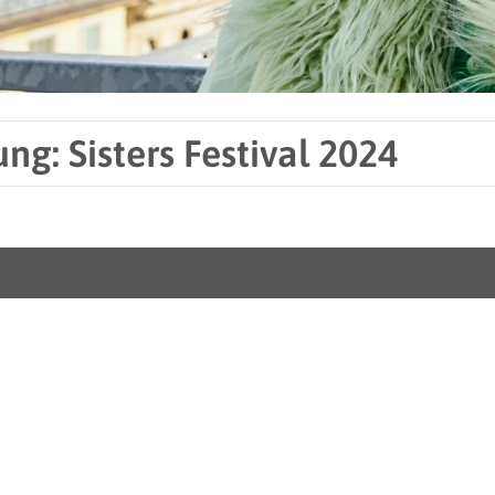
ng: Sisters Festival 2024