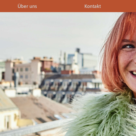
Über uns
Kontakt
iner
Fremdenführer
Modelagenturen
News & Aktuelles
Downloads
Allgemein
Gewerbeberechtigunge
Downloads
Newsletter
rechtigungen
Links
Fotogalerie
Gewerbeberechtigungen