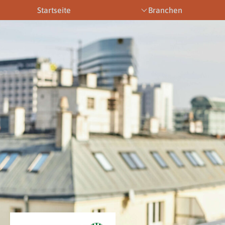
Startseite
Branchen
Bootsbetriebe
Eventbetriebe
Fitnesstra
Downloads
News & Aktuelles
Allgemein
Newsletter
Allgemein
Downloads
Gewerbeberechtigungen
Downloads
Newsletter
Newsletter
Links
Veranstaltungen
Gewerbebe
Lehrberufe
Links
Gewerbeberechtigungen