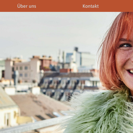
Über uns
Kontakt
iner
Fremdenführer
Modelagenturen
News & Aktuelles
Downloads
Allgemein
Gewerbeberechtigunge
Downloads
Newsletter
rechtigungen
Links
Fotogalerie
Gewerbeberechtigungen