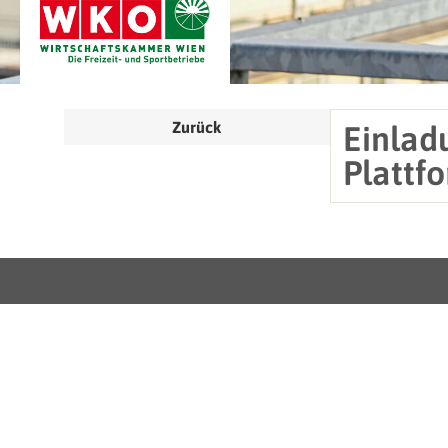
Zurück
Einlad
Plattf