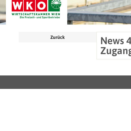
Zurück
News 4
Zugangs