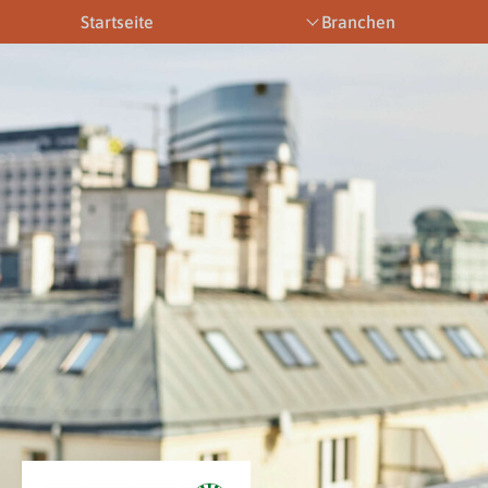
Startseite
Branchen
Bootsbetriebe
Eventbetriebe
Fitnesstra
Downloads
News & Aktuelles
Allgemein
Newsletter
Allgemein
Downloads
Gewerbeberechtigungen
Downloads
Newsletter
Newsletter
Links
Veranstaltungen
Gewerbebe
Lehrberufe
Links
Gewerbeberechtigungen