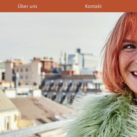
Über uns
Kontakt
iner
Fremdenführer
Modelagenturen
News & Aktuelles
Downloads
Allgemein
Gewerbeberechtigunge
Downloads
Newsletter
rechtigungen
Links
Fotogalerie
Gewerbeberechtigungen