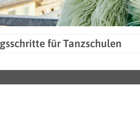
gsschritte für Tanzschulen