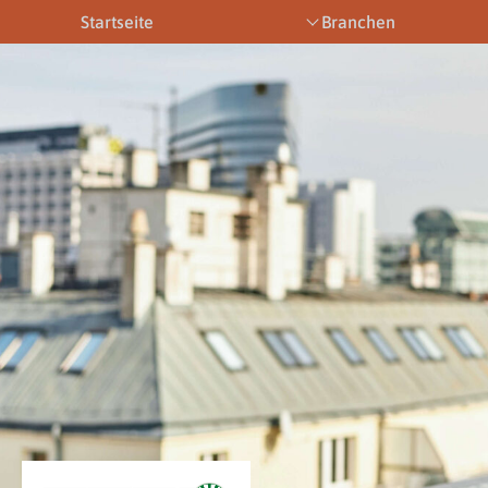
Startseite
Branchen
Bootsbetriebe
Eventbetriebe
Fitnesstra
Downloads
News & Aktuelles
Allgemein
Newsletter
Allgemein
Downloads
Gewerbeberechtigungen
Downloads
Newsletter
Newsletter
Links
Veranstaltungen
Gewerbebe
Lehrberufe
Links
Gewerbeberechtigungen