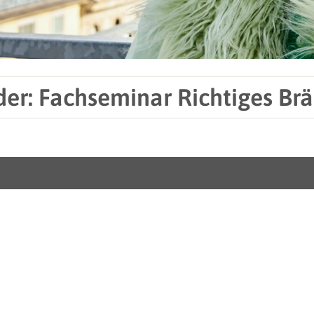
er: Fachseminar Richtiges Br