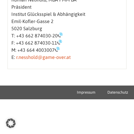
Präsident
Institut Glücksspiel & Abhängigkeit
Emil-Kofler-Gasse 2
5020 Salzburg
T:
+43 662 874030-20
F:
+43 662 874030-11
M:
+43 664 4003007
E:
r.nesshold@game-over.at
Impressum
Datenschutz