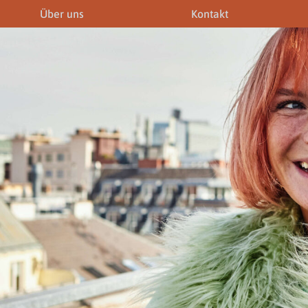
Über uns
Kontakt
iner
Fremdenführer
Modelagenturen
News & Aktuelles
Downloads
Allgemein
Gewerbeberechtigunge
Downloads
Newsletter
rechtigungen
Links
Fotogalerie
Gewerbeberechtigungen