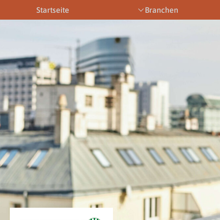
Startseite
Branchen
Bootsbetriebe
Eventbetriebe
Fitnesstra
Downloads
News & Aktuelles
Allgemein
Newsletter
Allgemein
Downloads
Gewerbeberechtigungen
Downloads
Newsletter
Newsletter
Links
Veranstaltungen
Gewerbebe
Lehrberufe
Links
Gewerbeberechtigungen